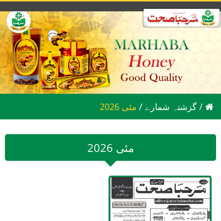
/
گزشتہ شمارے
/
2026 مئی
2026 مئی