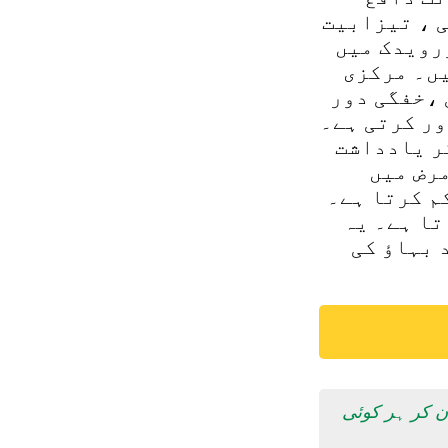
 ، تیزابیت
رویدک میں
یں۔ مرکزی
 ،خفگی دور
ور کرتی ہے۔
ر یادداشت
رض میں
م کرتا ہے۔
تا ہے۔ یہ
 بہاؤ کی
ان کر ہر کوئی