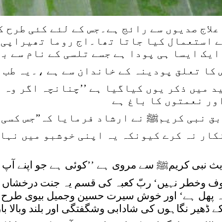
علاج صدیوں سے رائج ہے۔جس کے لئے کئی طرح ک
ے استعمال کیا جاتا تھا۔اج روما تھیراپی 
یک ایسا ہی پودا ہے جسے تلسی کے نام سے ب
کا تعلق پودینہ کے خاندان سے ہے ،۔یہ طب 
د میں ذکر یوں کیاگیا ہے ’’چنانچہ اگر وہ 
بق نبی کریمﷺ نے ارشاد فرمایا کہ”جس کسی 
نکار نہ کرے کیونکہ یہ اپنی خوشبو میں نہا
ث نبی کریمﷺ سے مروی ہے ’’کوئی ہے جو اپنے آپ ک
خوف وخطر نہیں‘ ربّ کعبہ کی قسم یہ جنت درخشاں 
 پختہ پھل ہے‘ اور خوش سیرت حسین وجمیل بیوی طرح
ڈھیر نگاہوں کی شادابی وشگفتگی اور بلند وبالا بار