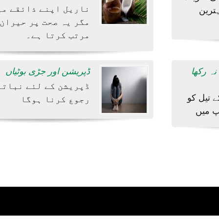
ناریل اپنے ذائقے می
ہترین
مگر یہ صحت پر حیران
مرتب کرتا ہے۔
نہ رکھا
ڈپریشن اور جڑی بوٹیاں
ڈپریشن کے لئے نباتا
ے تیل کو
رجوع کرنا ہوگا
پ میں