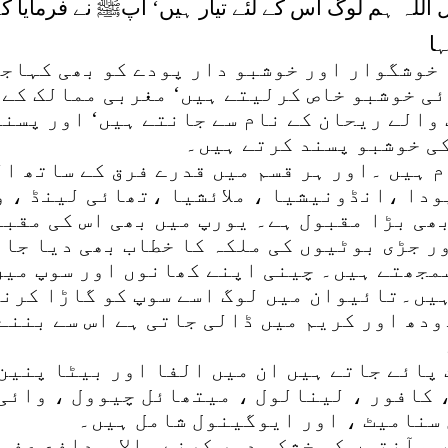
ل اللہ ہم لوگ اس کے لئے تیار ہیں‘ آپﷺ نے فرمایا کہ
خوشگوار اور خوشبو دار پودے کو بھی کہاجات
ئی خوشبو خاص کرلیتے ہیں‘ مغربی ممالک کے 
والے ریحان کے نام سے جانتے ہیں‘ اور پسند
ی خوشبو پسند کرتے ہیں۔
 سے زیادہ اقسام ہیں ۔اور ہر قسم میں قدرے فرق کے ساتھ
دا ،انڈونیشیا ، ملائشیا ،تھائی لینڈ ، و
بھی بڑا مقبول ہے۔ یورپ میں بھی اس کی مقبو
ر جڑی بوٹیوں کی ملکہ کا خطاب بھی دیا جا
سمجھتے ہیں۔ چینی اپنے کھانوں اور سوپ میں
یں۔تائیوان میں لوگ اسے سوپ کو گاڑا کرنے
دھ اور کریم میں ڈالی جاتی ہے اس سے بننے
پائے جاتے ہیں ان میں الفا اور بیٹا پنین 
 کافور ، لینالول ، میتھائل چیوول ، وائی
سنامیٹ ، اور ایوگینول شامل ہیں۔
 ،آنتوں کی خشکی دور کرنے والا ، دافع عفو