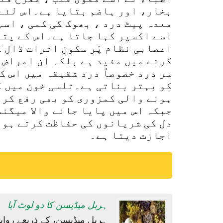
بخار، اور ہاضم بتایا ہے۔اس لئے 
معدہ پیٹ درد ، بھوک کی کمی ، اس
اسے اکسیر کہا جاتا ہے۔اس کے پتے
اعصابی نظام پْر سکون اثرات ڈال 
کرنے میں مفید ہے بلکہ ان امراض 
سر درد خصوصاً درد شقیقہ میں اس 
کو بہتر بناتی ہے۔تلسی خون میں ک
ہونے والی کمزوری کو بھی رفع کر
جبکہ اس میں پایا جانے والا میگن
دل کی شریانوں کی حفاظت کرتے ہوئ
اجازت دیتا ہے۔
ہربل میڈیسن کا دو لوٹ آیا
ہربل میڈیسن، کے ذریعے روای