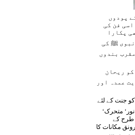
ے پودوں
اسی فن کی
ھی پکارا
نبوی ﷺ کی
مقرب بندوں
کو ریحان
یت عمدہ اور
و جنت کے لئے
نور‘ متحرک‘
 طرح کے
ونق مکانات کا