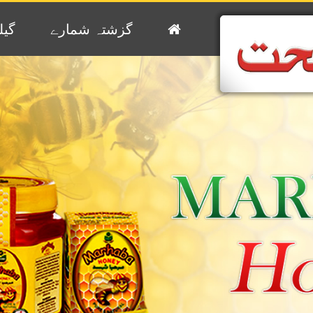
گزشتہ شمارے
گیل