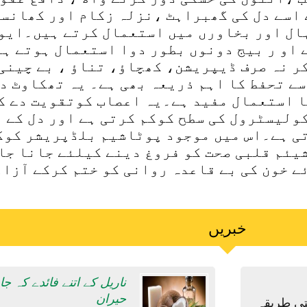
اسے دل کی گھبراہٹ ،نزلہ زکام اور کھانسی
ہال اور بخاورں میں استعمال کرتے ہیں۔ایو
 او ر بیج دونوں بطور دوا استعمال ہوتے ہ
کر نہ صرف ڈیپریشن، کھچاؤ، تناؤ ، بے چینی
سے تحفط کا اہم ذریعہ بھی ہے۔ یہ تھکاوٹ د
کا استعمال مفید ہے۔یہ اعصاب کوتقویت دے ک
ولیسٹرول کی سطح کوکم کرتی ہے اور دل کے م
تی ہے۔اس میں موجود پوٹاشیم بلڈپریشر کوک
شیئم قلبی صحت کو فروغ دینے کیلئے جانا جا
ے خون کی بے قاعدہ روانی کو ختم کرکے آزاد
خبریں
ناریل کے اتنے فائدے کہ ج
حیران
تی طریقہ