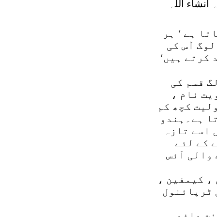
 انشاء اللہ
ا ہے ‘ ہر
لوگ آس کی
 کرتے ہیں‘
 الگ قسم کی
یت نام ،
لیت کچھ کم
تا ہے۔ہندو
 اسے تازہ
 کے لئے
 والی آئس
، کیمفین ،
 ٹرپائنول
نت دافع