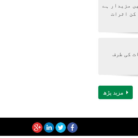
ں مزیدار ہے
 کن اثرات
ت کی طرف
مزید پڑھ