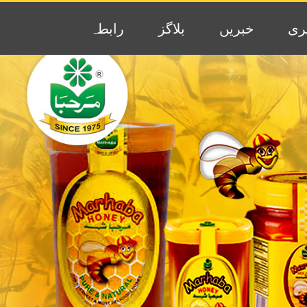
ری
خبریں
بلاگز
رابطہ