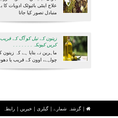
علاج اینٹی بائیوٹک ادویات کا ب
متبادل تصور کیا جاتا
زیتون کے تیل کو آگ کے قریب 
کریں کیونکہ۔۔۔۔۔۔۔
ماہرین نے بتایا ہے کہ زیتون ک
چولہے، اوون کے قریب یا دھو
|
گزشتہ شمارے
|
گیلری
|
خبریں
|
رابطہ