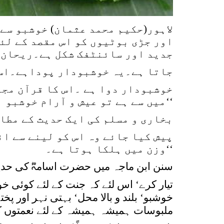
لاہور(حکیم محمد عثمان) خوشبو سے 
اور جڑی بوٹیوں کو اس مقصد کے لئ
جدید اور سائنٹفک شکل ہے۔ریحان ا
جاتا ہے۔یہ خوشبودار پوداہے۔اس 
خوشبودار دوا ہے ۔اس کا قرآن مجی
میں سے ہے تو عیش و آرام خوشبو اور نعمتوں کا باغ ہے‘‘
بخاری و مسلم کی ایک حدیث کے مطا
پیش کیا جائے وہ اس کو لینے سے ا
وزن میں ہلکا ہوتا ہے۔‘‘
سنن ابن ماجہ میں حضرت اسامہؓ کی حدی
تیار کرے‘ اس لئے کہ جنت کے لئے کوئی 
خوشبو‘ بلند و بالا محل‘ بہتی نہر اور
ملبوسات ہمیشہ ہمیشہ کے لئے نعمتوں کے 