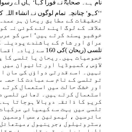
نام ہے۔ صحابہؓ نے فوراً کہا‘ ہاں اے رسو
کہو‘ چنانچہ تمام لوگوں نے انشاء اللہ کہا‘‘
تحقیقات کے مطابق ریحان ہر عمدہ 
علاقہ کے لوگ اپنے لئے کوئی نہ کو
خوشبو پسند کرتے ہیں‘ اسی کو عرب 
عراق اور شام کے باشندے پودینہ ک
تلسی (ریحان )کی 160
خصوصیات ہیں۔ریحان یا تلسی کا پو
لاؤس ، کمبوڈیا اور تائیوان میں 
نہیں۔ اسے قدرتی دواؤں کی ماں او
تو تلسی کے نام سے عبادت کا حصہ 
اور خشک حالت میں استعمال کرتے ہ
استعمال کرتے ہیں۔ تھائی تلسی دو
کریم کا ذائقہ دوبالا ہوجاتا ہے۔
تلسی میں بہت سے کیمیائی مرکبات 
مائرسین ، لیمونین ، سس اوسمین ،
،سٹرونیلول ،جرینیول ،میتھائل 
اطباء نے اسے مقوی قلب ، مفرح قلب