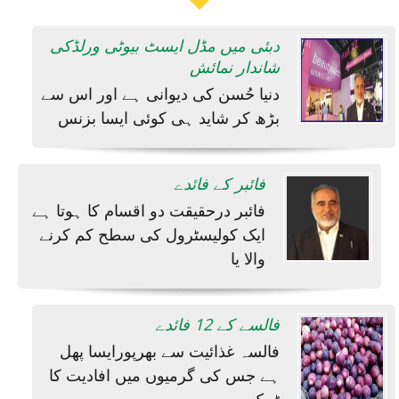
دبئی میں مڈل ایسٹ بیوٹی ورلڈکی
شاندار نمائش
دنیا حُسن کی دیوانی ہے اور اس سے
بڑھ کر شاید ہی کوئی ایسا بزنس
فائبر کے فائدے
فائبر درحقیقت دو اقسام کا ہوتا ہے
ایک کولیسٹرول کی سطح کم کرنے
والا یا
فالسے کے 12 فائدے
فالسہ غذائیت سے بھرپورایسا پھل
ہے جس کی گرمیوں میں افادیت کا
ٹھیک سے