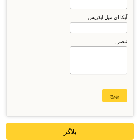
آپکا ای میل ایڈریس
تبصرہ
بلاگز