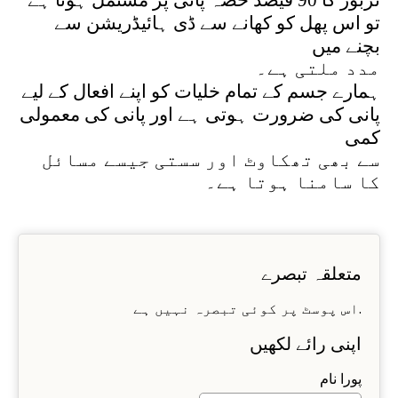
تو اس پھل کو کھانے سے ڈی ہائیڈریشن سے
بچنے میں
مدد ملتی ہے۔
ہمارے جسم کے تمام خلیات کو اپنے افعال کے لیے
پانی کی ضرورت ہوتی ہے اور پانی کی معمولی
کمی
سے بھی تھکاوٹ اور سستی جیسے مسائل
کا سامنا ہوتا ہے۔
متعلقہ تبصرے
اس پوسٹ پر کوئی تبصرہ نہیں ہے.
اپنی رائے لکھیں
پورا نام