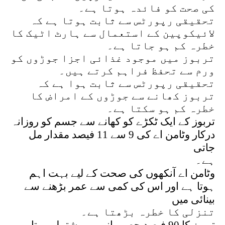
کی صحت کو فائدہ ہوتا ہے۔
تحقیقی رپورٹس سے ثابت ہوتا ہے کہ
لائیکوپین کے استعمال سے ہارٹ اٹیک کا
خطرہ کم ہو جاتا ہے۔
تربوز میں موجود غذائی اجزا جوڑوں کو
ورم سے تحفظ فراہم کرتے ہیں۔
تحقیقی رپورٹس سے ثابت ہوا ہے کہ
تربوز کھانے سے جوڑوں کے امراض کا
خطرہ کم ہو سکتا ہے۔
تربوز کے ایک ٹکڑے کو کھانے سے جسم کو روزانہ
درکار وٹامن اے کی 9 سے 11 فیصد مقدار مل
جاتی
ہے۔
وٹامن اے آنکھوں کی صحت کے لیے بہت اہم
ہوتا ہے اور اس کی کمی سے عمر بڑھنے سے
بینائی میں
تنزلی کا خطرہ بڑھتا ہے۔
تربوز کا 90 فیصد حصہ پانی پر مشتمل ہوتا ہے