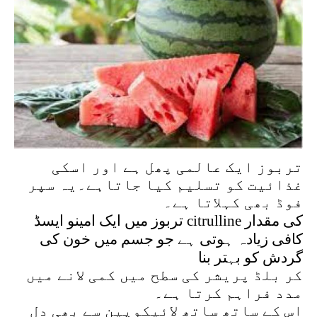
تربوز ایک عالمی پھل ہے اور اسکی
غذائیت کو تسلیم کیا جاتاہے۔یہ سپر
فوڈ بھی کہلاتا ہے۔
تربوز میں ایک امینو ایسڈ citrulline کی مقدار
کافی زیادہ ہوتی ہے جو جسم میں خون کی
گردش کو بہتر بنا
کر بلڈ پریشر کی سطح میں کمی لانے میں
مدد فراہم کرتا ہے۔
اس کے ساتھ ساتھ لائیکوپین سے بھی دل