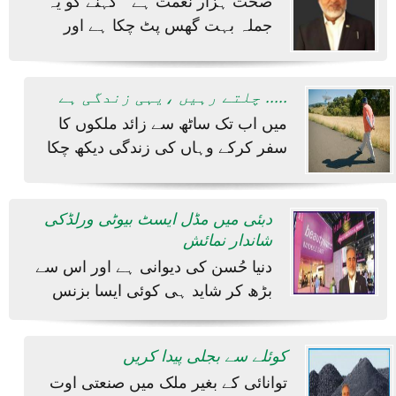
”صحت ہزار نعمت ہے “ کہنے کو یہ
جملہ بہت گھس پٹ چکا ہے اور
چلتے رہیں ،یہی زندگی ہے .....
میں اب تک ساٹھ سے زائد ملکوں کا
سفر کرکے وہاں کی زندگی دیکھ چکا
دبئی میں مڈل ایسٹ بیوٹی ورلڈکی
شاندار نمائش
دنیا حُسن کی دیوانی ہے اور اس سے
بڑھ کر شاید ہی کوئی ایسا بزنس
کوئلے سے بجلی پیدا کریں
توانائی کے بغیر ملک میں صنعتی اوت