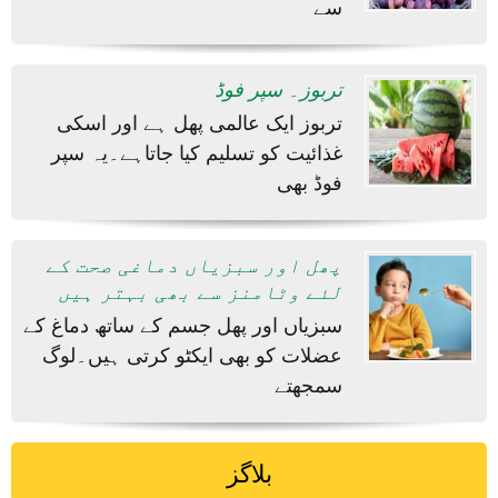
سے
تربوز۔ سپر فوڈ
تربوز ایک عالمی پھل ہے اور اسکی
غذائیت کو تسلیم کیا جاتاہے۔یہ سپر
فوڈ بھی
پھل اور سبزیاں دماغی صحت کے
لئے وٹامنز سے بھی بہتر ہیں
سبزیاں اور پھل جسم کے ساتھ دماغ کے
عضلات کو بھی ایکٹو کرتی ہیں۔لوگ
سمجھتے
بلاگز