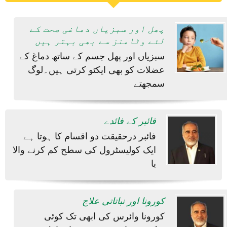
پھل اور سبزیاں دماغی صحت کے
لئے وٹامنز سے بھی بہتر ہیں
سبزیاں اور پھل جسم کے ساتھ دماغ کے
عضلات کو بھی ایکٹو کرتی ہیں۔لوگ
سمجھتے
فائبر کے فائدے
فائبر درحقیقت دو اقسام کا ہوتا ہے
ایک کولیسٹرول کی سطح کم کرنے والا
یا
کورونا اور نباتاتی علاج
کورونا وائرس کی ابھی تک کوئی