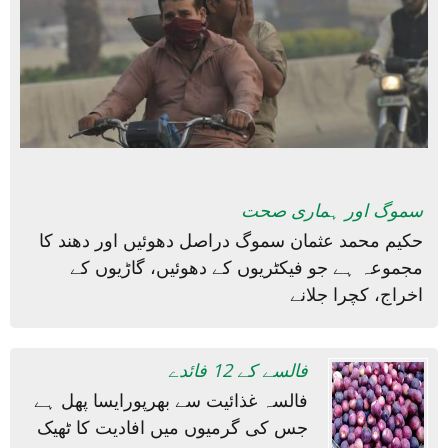
سموگ اور ہماری صحت
حکیم محمد عثمان سموگ دراصل دھوئیں اور دھند کا
مجموعہ ہے جو فیکٹریوں کے دھوئیں، گاڑیوں کے
اخراج، کچرا جلانے
فالسے کے 12 فائدے
فالسہ غذائیت سے بھرپورایسا پھل ہے
جس کی گرمیوں میں افادیت کا ٹھیک