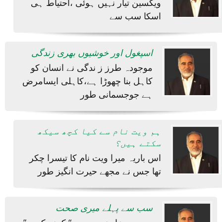
ویکسین تیار نہیں ہوئی ،احتیاط ہی
اسکا سب سے
اسپغول اور خوشیوں بھری زندگی
موجودہ طرز ز ندگی نے انسان کو
کاہل بنا چھوڑا ہے،کاہلی ایسامرض
ہے جوجسمانی طور
ہم ویت نام سے کیا کچھ سیکھ
سکتے ہیں؟
اس باریہ میرا ویت نام کا تیسرا چکر
تھا جس نے مجھے حیرت انگیز طور
سب سے پہلے میری صحت