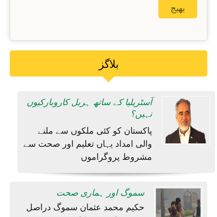
بلاگز
آسٹریلیا کے ساتھ ہربل کاروبارکیوں
نہیں؟
پاکستان کو کئی ملکوں سے ملنے
والی امداد یہاں تعلیم اور صحت سے
مشروط پروگراموں
سموگ اور ہماری صحت
حکیم محمد عثمان سموگ دراصل