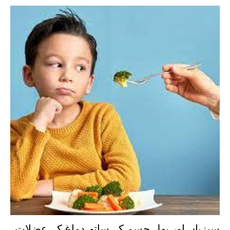
سبزیاں اور پھل جسم کے ساتھ دماغ کے عضلات