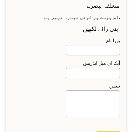
متعلقہ تبصرے
اس پوسٹ پر کوئی تبصرہ نہیں ہے.
اپنی رائے لکھیں
پورا نام
آپکا ای میل ایڈریس
تبصرہ