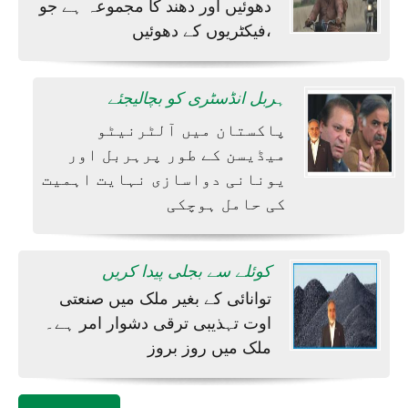
دھوئیں اور دھند کا مجموعہ ہے جو
فیکٹریوں کے دھوئیں،
ہربل انڈسٹری کو بچالیجئے
پاکستان میں آلٹرنیٹو
میڈیسن کے طور پرہربل اور
یونانی دواسازی نہایت اہمیت
کی حامل ہوچکی
کوئلے سے بجلی پیدا کریں
توانائی کے بغیر ملک میں صنعتی
اوت تہذیبی ترقی دشوار امر ہے۔
ملک میں روز بروز