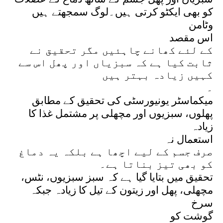
کو بھی ایکٹو کرتی ہیں۔لوگ سمجھتے ہیں
وٹامن
اس مقصد
کے لئے کھانے چاہئیں مگر تحقیق نے
ثابت کیا ہے کہ سبزیاں اور پھل اس سے
کہیں زیادہ بہتر ہیں
۔
میکماسٹر یونیورسٹی کی تحقیق کے مطابق
پھلوں، سبزیوں اور مچھلی پر مشتمل غذا کا
زیادہ
استعمال نہ
صرف جسم کے لیے اچھا ہے بلکہ یہ دماغ
کو بھی تیز بناتا ہے۔
تحقیق میں بتایا گیا ہے کہ سبز سبزیوں، نٹس،
مچھلی، پھل اور زیتون کے تیل کا زیادہ جبکہ
سرخ
گوشت کو