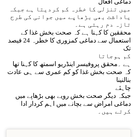
دماغی افعال
میں تنزلی کا خطرہ کم کردیتا ہے جبکہ
یاداشت بھی بڑھاپے میں جوانی کی طرح
تازہ دم رہتی ہے۔
محققین کا کہنا ہے کہ صحت بخش غذا کے
استعمال سے دماغی کمزوری کا خطرہ 24 فیصد
تک
کم ہوجاتا
ہے ۔محقق پروفیسر اینڈریو اسمتھ کا کہنا تھا
کہ صحت بخش غذا کو کم عمری سے ہی عادت
بنالنینا
چاہئے
جبکہ دیگر صحت بخش رویے بھی بڑھاپے میں
دماغی امراض سے بچانے میں اہم کردار ادا
کرتے ہیں۔