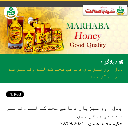
/
بلاگز
/
پھل اور سبزیاں دماغی صحت کے لئے وٹامنز سے
بھی بہتر ہیں
پھل اور سبزیاں دماغی صحت کے لئے وٹامنز
سے بھی بہتر ہیں
22/09/2021 - حکیم محمد عثمان