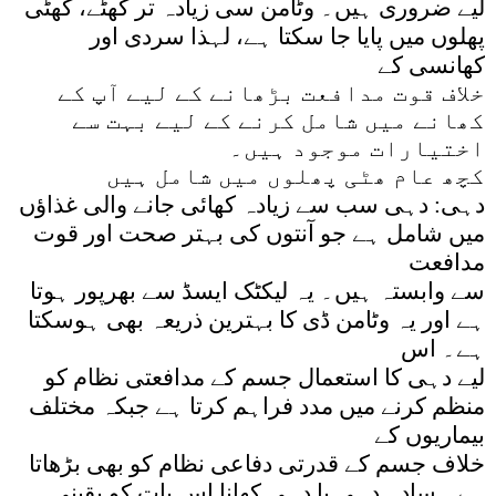
لیے ضروری ہیں۔ وٹامن سی زیادہ تر کھٹے، کھٹی
پھلوں میں پایا جا سکتا ہے، لہذا سردی اور
کھانسی کے
خلاف قوت مدافعت بڑھانے کے لیے آپ کے
کھانے میں شامل کرنے کے لیے بہت سے
اختیارات موجود ہیں۔
کچھ عام ھٹی پھلوں میں شامل ہیں
دہی: دہی سب سے زیادہ کھائی جانے والی غذاؤں
میں شامل ہے جو آنتوں کی بہتر صحت اور قوت
مدافعت
سے وابستہ ہیں۔ یہ لیکٹک ایسڈ سے بھرپور ہوتا
ہے اور یہ وٹامن ڈی کا بہترین ذریعہ بھی ہوسکتا
ہے۔ اس
لیے دہی کا استعمال جسم کے مدافعتی نظام کو
منظم کرنے میں مدد فراہم کرتا ہے جبکہ مختلف
بیماریوں کے
خلاف جسم کے قدرتی دفاعی نظام کو بھی بڑھاتا
ہے۔ سادہ دہی یا دہی کھانا اس بات کو یقینی