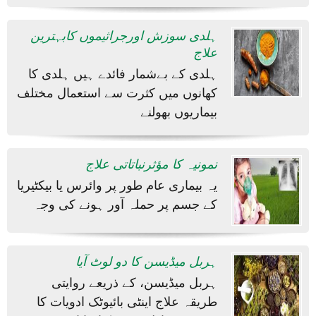
ہلدی سوزش اورجراثیموں کابہترین
علاج
ہلدی کے بےشمار فائدے ہیں ہلدی کا
کھانوں میں کثرت سے استعمال مختلف
بیماریوں بھولنے
نمونیہ کا مؤثرنباتاتی علاج
یہ بیماری عام طور پر وائرس یا بیکٹیریا
کے جسم پر حملہ آور ہونے کی وجہ
ہربل میڈیسن کا دو لوٹ آیا
ہربل میڈیسن، کے ذریعے روایتی
طریقہ علاج اینٹی بائیوٹک ادویات کا