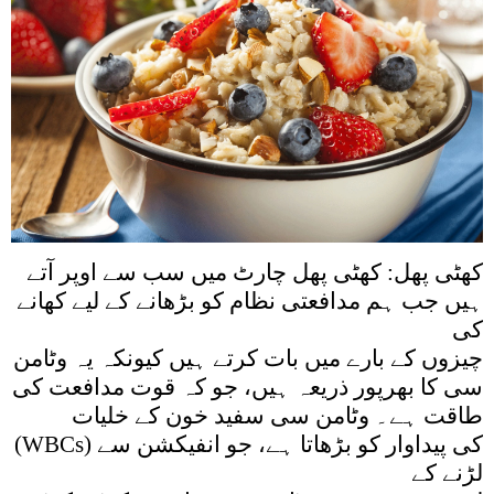
کھٹی پھل: کھٹی پھل چارٹ میں سب سے اوپر آتے
ہیں جب ہم مدافعتی نظام کو بڑھانے کے لیے کھانے
کی
چیزوں کے بارے میں بات کرتے ہیں کیونکہ یہ وٹامن
سی کا بھرپور ذریعہ ہیں، جو کہ قوت مدافعت کی
طاقت ہے۔ وٹامن سی سفید خون کے خلیات
(WBCs) کی پیداوار کو بڑھاتا ہے، جو انفیکشن سے
لڑنے کے