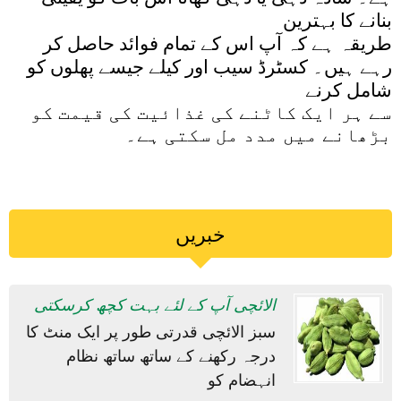
بنانے کا بہترین
طریقہ ہے کہ آپ اس کے تمام فوائد حاصل کر
رہے ہیں۔ کسٹرڈ سیب اور کیلے جیسے پھلوں کو
شامل کرنے
سے ہر ایک کاٹنے کی غذائیت کی قیمت کو
بڑھانے میں مدد مل سکتی ہے۔
خبریں
الائچی آپ کے لئے بہت کچھ کرسکتی
سبز الائچی قدرتی طور پر ایک منٹ کا
درجہ رکھنے کے ساتھ ساتھ نظام
انہضام کو