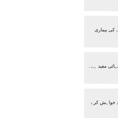
 کی بیماری
ہائی مفید ہے۔
 چینی کی شدید خواہش کرے