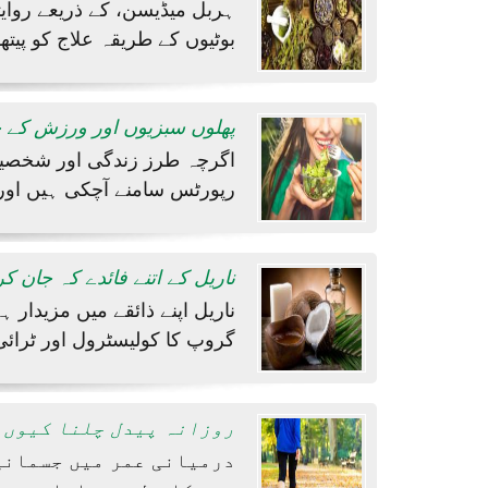
ہربل میڈیسن، کے ذریعے روایتی
بوٹیوں کے طریقہ علاج کو پیتھو
پھلوں سبزیوں اور ورزش کے خ
اگرچہ طرز زندگی اور شخصیت 
رپورٹس سامنے آچکی ہیں ا
ناریل کے اتنے فائدے کہ جان ک
ناریل اپنے ذائقے میں مزیدار 
گروپ کا کولیسٹرول اور ٹرائی
روزانہ پیدل چلنا کیوں 
درمیانی عمر میں جسمانی 