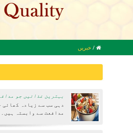
/
خبریں
بہترین غذائیں جو مدافع
دہی سب سے زیادہ کھائی ج
مدافعت سے وابستہ ہیں۔ 