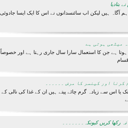
ے بتادیا
 آگاہ ہیں لیکن اب سائنسدانوں نے اس کا ایک ایسا جادوئی فا
ہ میٹھی ہوتی ہے
ہوتا ہے جن کا استعمال سارا سال جاری رہتا ہے اور خصوصاً
قسام
 کرنا اور کینسر کا مرض ۔۔۔۔۔۔
 گریڈ تک یا اس سے زیادہ گرم چائے پیتے ہیں ان کے غذا کی نالی کے
 نہ رکھا کریں کیونکہ۔۔۔۔۔۔۔