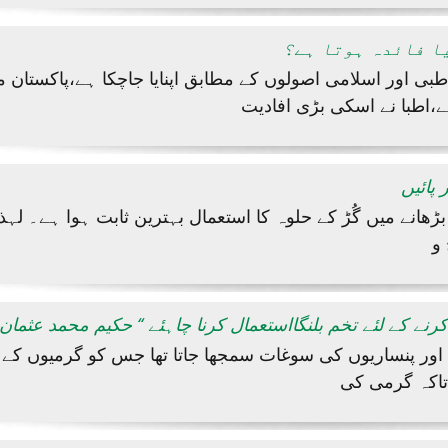
ا فائدہ ہوتا ہے؟
ی اور اسلامی اصولوں کے مطابق اپنایا جاچکا ہے،پاکستان م
اطبا نے اسکی بڑی افادیت
پائیں
ڑھانے میں گُڑ کے حلوہ کا استعمال بہترین ثابت ہوا ہے۔ لہذا
 و
 کرنے کے لئے تخم بلنگااستعمال کرنا چاہئے ‘‘ حکیم محمد عثمان
تاکہ گرمی کی