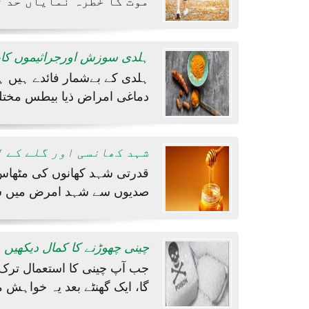
موت کا خطرہ نمایاں حد ت
ہلدی سوزش اورجراثیموں کاب
ہلدی کے بےشمار فائدے ہیں ہل
دماغی امراض ذیا بیطس مختل
شہد کھانسی اور گلے کے ل
قدرتی شہد کھانوں کی مٹھاس 
صدیوں سے شہد امرض میں شف
چینی چھوڑنے کا کمال دیکھیں
گا، ایک گھنٹے بعد یہ خواہش م