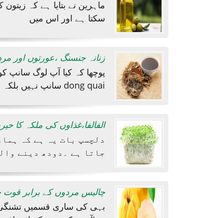
ماہرین نے بتایا ہے کہ زیتون
سکتا ہے اور اس میں
زنانہ جنسنگ ،عورتوں اور مر
پوچھا کہ کیا آپ لوگ سانپ ک
سانپ نہیں بلکہ dong quai
الفالفا،غذاوں کی ملکہ کا حی
دلچسپ بات یہ ہے کہ ہمار
جاتا ہے ۔دودھ دینے وال
چالیس مردوں کے برابر قوت ح
بہی کی ساری قسمیں تشنگی کو