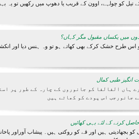
 کے تیل کو چولہے، اوون کے قریب یا دھوپ میں رکھیں تو یہ ب
دوں میں یکساں مقبول مگر کہاں؟
و اس طرح خشک کرکے بھی کھاتے ہو تو وہ ہنس دیا اور انکشا
رت انگیز طبی کمال
ے ہاں الفالفا کو جانوروں کے چارہ کے طور پر است
ے جانورجب اس پودے کو کھاتے ہیں
اصل کرنے کے لئے بہی کھائیں
 بجھادیتی ہیں اور قے کو روکتی ہیں۔ پیشاب آوراور پاخان