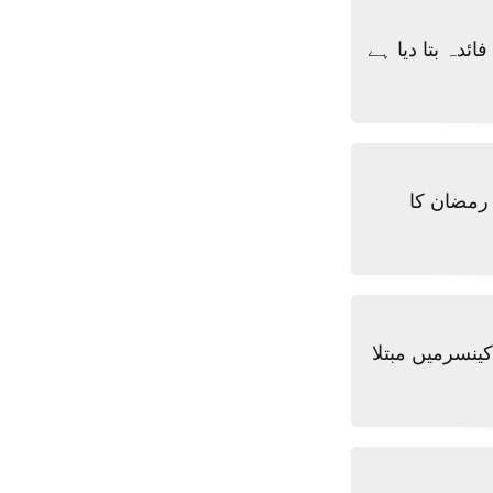
ئدہ بتا دیا ہے
 رمضان کا
 کینسرمیں مبتلا