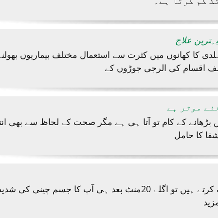
ک کم کرتا ہے۔
ہترین علاج
دی کا کھانوں میں کثرت سے استعمال مختلف بیماریوں بھولنے
ف اقسام کی الرجی جوڑوں کے
ئے موثر ہے
بڑھانے کے کام تو آتا ہی ہے مگر صحت کے لحاظ سے بھی انت
ا کا حامل
جب آپ چینی کا استعمال ترک کرتے ہیں تو اگلے 20منٹ بعد ہی آپ کا جسم
زید