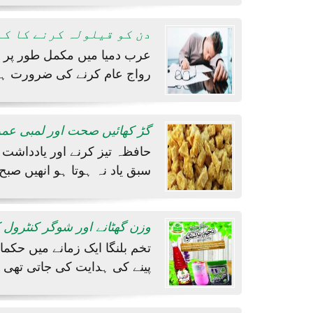
دن کو قیلولہ کرنے کا کی
عرب دمیا میں مکمل طور پر طب
رواج عام کرنے کی ضرورت ہے،
گڑ کھائیں صحت اور لمبی عمر 
حافظہ تیز کرنے اور یادداشت ب
سبق یاد نہ ہوتا ہو انھیں صبح
’’ وزن گھٹانے اور شوگر کنٹرول
پینے کی ہدایت کی جاتی تھی 