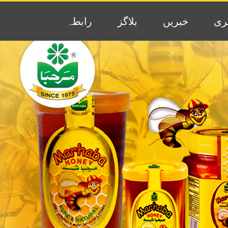
ری
خبریں
بلاگز
رابطہ