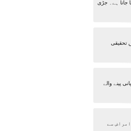
ا جاتا ہے۔ جڑی
ں تحقیقی
نی پینے والے
امراض سے