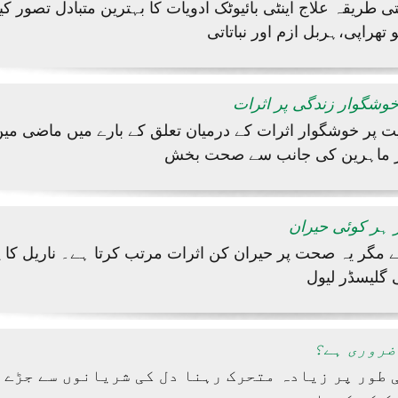
 طریقہ علاج اینٹی بائیوٹک ادویات کا بہترین متبادل تصور کی
 تھراپی،ہربل ازم اور نباتاتی
وشگوار زندگی پر اثرات
پر خوشگوار اثرات کے درمیان تعلق کے بارے میں ماضی می
ور ماہرین کی جانب سے صحت بخش
ر ہر کوئی حیران
ہے مگر یہ صحت پر حیران کن اثرات مرتب کرتا ہے۔ ناریل کا پا
 گلیسڈر لیول
ضروری ہے؟
طور پر زیادہ متحرک رہنا دل کی شریانوں سے جڑے 