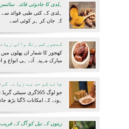
ہلدی کا جادوئی فائدہ سائنس ن
ہلدی کے کئی طبی فوائد سے ہم
کہ جان کر ہر کوئی اسے
کھجور کس رنگ والی زیاد
کھجور کا شمار ان پھلوں میں 
مبارک مہینہ آتے ہی انواع و ا
چائے کو حد سے زیادہ گرم
جو لوگ 65ڈگری سینٹی
ہونے کے امکانات 5گنا بڑھ جاتے
زیتون کے تیل کو آگ کے قریب