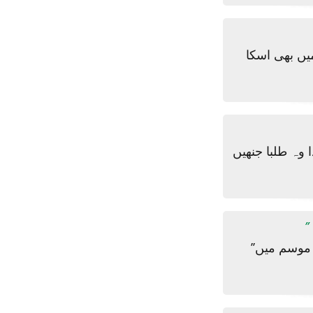
یں بھی اسکا
 وہ طلبا جنھیں
’’تخم بلنگا ایک زمانے میں حکما اور پنساریوں کی سوغات سمجھا جاتا تھا جس کو گرمیوں کے موسم میں