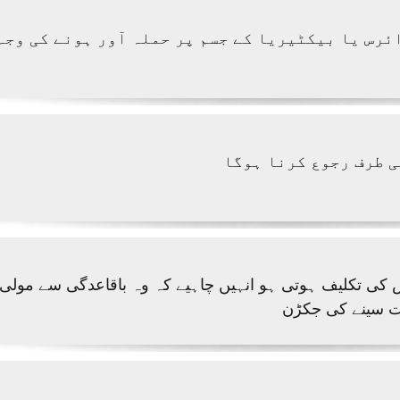
ئرس یا بیکٹیریا کے جسم پر حملہ آور ہونے کی وجہ 
ی طرف رجوع کرنا ہوگا
 کی تکلیف ہوتی ہو انہیں چاہیے کہ وہ باقاعدگی سے مولی ک
ت سینے کی جکڑن