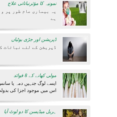
نمونیہ کا مؤثرنباتاتی علاج
یہ بیماری عام طور پر وا
ہے
ڈپریشن اور جڑی بوٹیاں
ڈپریشن کے لئے نباتات ک
مولی کھانے کے 8 فوائد
ایسے لوگ جنہیں دمہ یا سانس
اس میں موجود اجزا کی بدول
ہربل میڈیسن کا دو لوٹ آیا