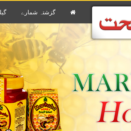
گزشتہ شمارے
گیل