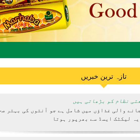
تازہ ترین خبریں
تی نظام کو بڑھاتی ہیں
انے والی غذاؤں میں شامل ہے جو آنتوں کی بہتر صح
یہ لیکٹک ایسڈ سے بھرپور ہوتا