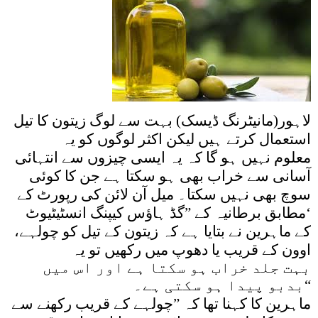
لاہور(مانیٹرنگ ڈیسک) بہت سے لوگ زیتون کا تیل
استعمال کرتے ہیں لیکن اکثر لوگوں کو یہ
معلوم نہیں ہو گا کہ یہ ایسی چیزوں سے انتہائی
آسانی سے خراب بھی ہو سکتا ہے جن کا کوئی
سوچ بھی نہیں سکتا۔ میل آن لائن کی رپورٹ کے
مطابق برطانیہ کے ”گڈ ہاﺅس کیپنگ انسٹیٹیوٹ‘
کے ماہرین نے بتایا ہے کہ زیتون کے تیل کو چولہے،
اوون کے قریب یا دھوپ میں رکھیں تو یہ
بہت جلد خراب ہو سکتا ہے اور اس میں
بدبو پیدا ہو سکتی ہے۔“
ماہرین کا کہنا تھا کہ ”چولہے کے قریب رکھنے سے