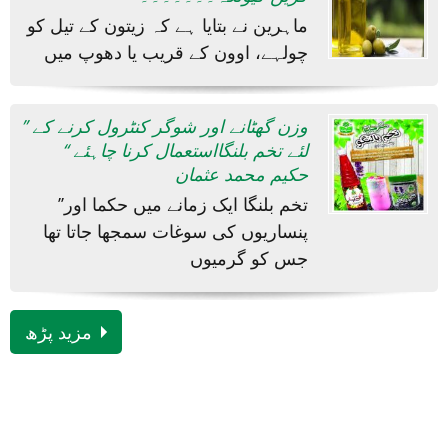
ماہرین نے بتایا ہے کہ زیتون کے تیل کو
چولہے، اوون کے قریب یا دھوپ میں
’’ وزن گھٹانے اور شوگر کنٹرول کرنے کے
لئے تخم بلنگااستعمال کرنا چاہئے ‘‘
حکیم محمد عثمان
’’تخم بلنگا ایک زمانے میں حکما اور
پنساریوں کی سوغات سمجھا جاتا تھا
جس کو گرمیوں
مزید پڑھ