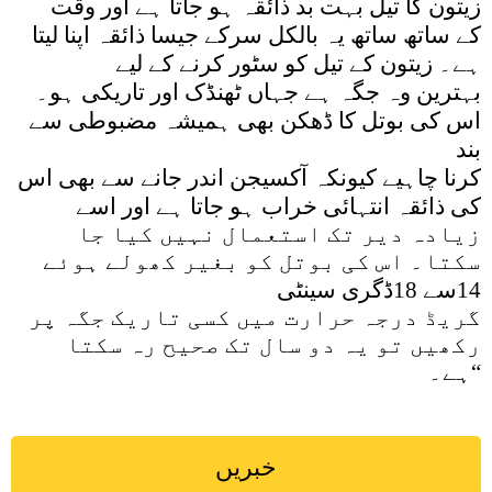
زیتون کا تیل بہت بد ذائقہ ہو جاتا ہے اور وقت
کے ساتھ ساتھ یہ بالکل سرکے جیسا ذائقہ اپنا لیتا
ہے۔ زیتون کے تیل کو سٹور کرنے کے لیے
بہترین وہ جگہ ہے جہاں ٹھنڈک اور تاریکی ہو۔
اس کی بوتل کا ڈھکن بھی ہمیشہ مضبوطی سے
بند
کرنا چاہیے کیونکہ آکسیجن اندر جانے سے بھی اس
کی ذائقہ انتہائی خراب ہو جاتا ہے اور اسے
زیادہ دیر تک استعمال نہیں کیا جا
سکتا۔ اس کی بوتل کو بغیر کھولے ہوئے
14سے 18ڈگری سینٹی
گریڈ درجہ حرارت میں کسی تاریک جگہ پر
رکھیں تو یہ دو سال تک صحیح رہ سکتا
ہے۔“
خبریں