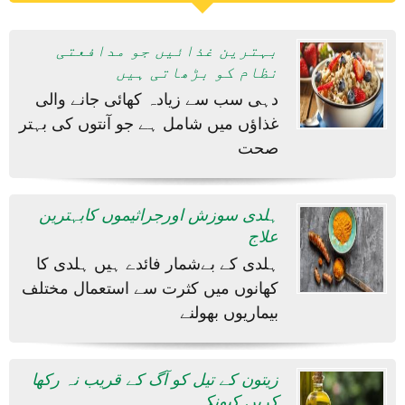
بہترین غذائیں جو مدافعتی
نظام کو بڑھاتی ہیں
دہی سب سے زیادہ کھائی جانے والی
غذاؤں میں شامل ہے جو آنتوں کی بہتر
صحت
ہلدی سوزش اورجراثیموں کابہترین
علاج
ہلدی کے بےشمار فائدے ہیں ہلدی کا
کھانوں میں کثرت سے استعمال مختلف
بیماریوں بھولنے
زیتون کے تیل کو آگ کے قریب نہ رکھا
کریں کیونکہ۔۔۔۔۔۔۔