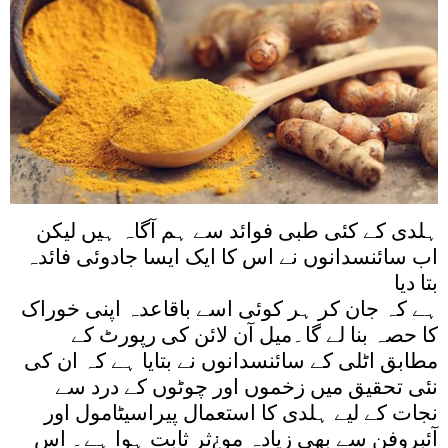
ہلدی کے کئی طبی فوائد سے ہم آگاہ ہیں لیکن
اب سائنسدانوں نے اس کا ایک ایسا جادوئی فائدہ
بتا دیا
ہے کہ جان کر ہر کوئی اسے باقاعدہ اپنی خوراک
کا حصہ بنا لے گا۔میل آن لائن کی رپورٹ کے
مطابق اٹلی کے سائنسدانوں نے بتایا ہے کہ ان کی
نئی تحقیق میں زخموں اور چوٹوں کے درد سے
نجات کے لیے ہلدی کا استعمال پیراسیٹامول اور
آئبروفن سے بھی زیادہ مو¿ثر ثابت ہوا ہے۔ اس