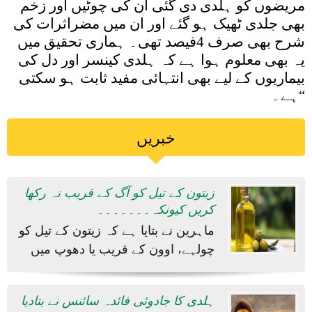
مریضوں کو ہلدی دی گئی ان کی چوٹیں اور زخم
بھی جلدی ٹھیک ہو گئے اور ان میں مضراثرات کی
شرح بھی صرف 4فیصد تھی۔ ہماری تحقیق میں
یہ بھی معلوم ہوا ہے کہ ہلدی کینسر اور دل کی
بیماریوں کے لیے بھی انتہائی مفید ثابت ہو سکتی
ہے۔“
خبریں
زیتون کے تیل کو آگ کے قریب نہ رکھا
کریں کیونکہ۔۔۔۔۔۔۔
ماہرین نے بتایا ہے کہ زیتون کے تیل کو
چولہے، اوون کے قریب یا دھوپ میں
ہلدی کا جادوئی فائدہ سائنس نے بتادیا