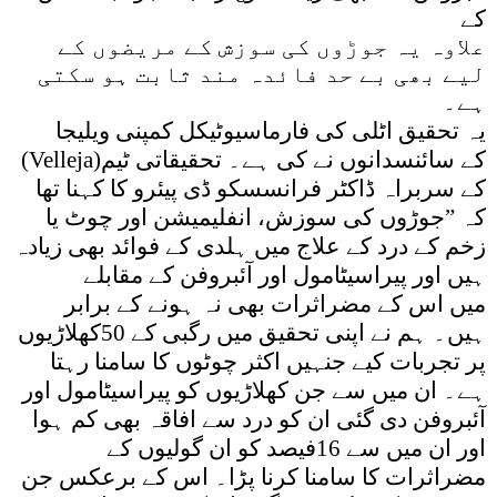
کے
علاوہ یہ جوڑوں کی سوزش کے مریضوں کے
لیے بھی بے حد فائدہ مند ثابت ہو سکتی
ہے۔
یہ تحقیق اٹلی کی فارماسیوٹیکل کمپنی ویلیجا
(Velleja)کے سائنسدانوں نے کی ہے۔ تحقیقاتی ٹیم
کے سربراہ ڈاکٹر فرانسسکو ڈی پیئرو کا کہنا تھا
کہ ”جوڑوں کی سوزش، انفلیمیشن اور چوٹ یا
زخم کے درد کے علاج میں ہلدی کے فوائد بھی زیادہ
ہیں اور پیراسیٹامول اور آئبروفن کے مقابلے
میں اس کے مضراثرات بھی نہ ہونے کے برابر
ہیں۔ ہم نے اپنی تحقیق میں رگبی کے 50کھلاڑیوں
پر تجربات کیے جنہیں اکثر چوٹوں کا سامنا رہتا
ہے۔ ان میں سے جن کھلاڑیوں کو پیراسیٹامول اور
آئبروفن دی گئی ان کو درد سے افاقہ بھی کم ہوا
اور ان میں سے 16فیصد کو ان گولیوں کے
مضراثرات کا سامنا کرنا پڑا۔ اس کے برعکس جن