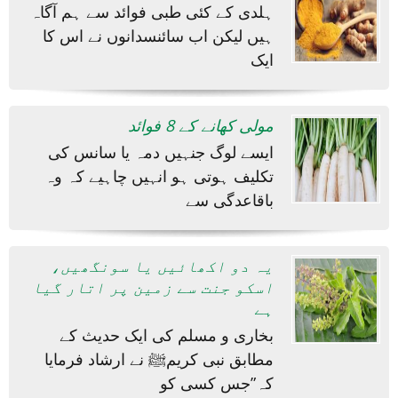
ہلدی کے کئی طبی فوائد سے ہم آگاہ
ہیں لیکن اب سائنسدانوں نے اس کا
ایک
مولی کھانے کے 8 فوائد
ایسے لوگ جنہیں دمہ یا سانس کی
تکلیف ہوتی ہو انہیں چاہیے کہ وہ
باقاعدگی سے
یہ دو اکھائیں یا سونگھیں،
اسکو جنت سے زمین پر اتار گیا
بخاری و مسلم کی ایک حدیث کے
مطابق نبی کریمﷺ نے ارشاد فرمایا
کہ”جس کسی کو