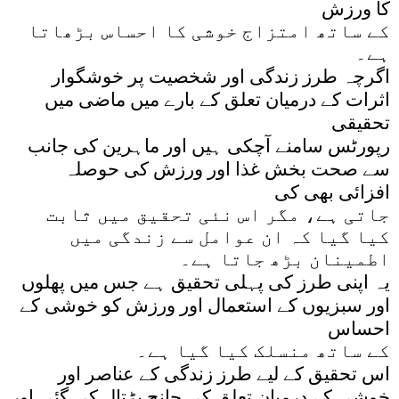
کا ورزش
کے ساتھ امتزاج خوشی کا احساس بڑھاتا
ہے۔
اگرچہ طرز زندگی اور شخصیت پر خوشگوار
اثرات کے درمیان تعلق کے بارے میں ماضی میں
تحقیقی
رپورٹس سامنے آچکی ہیں اور ماہرین کی جانب
سے صحت بخش غذا اور ورزش کی حوصلہ
افزائی بھی کی
جاتی ہے، مگر اس نئی تحقیق میں ثابت
کیا گیا کہ ان عوامل سے زندگی میں
اطمینان بڑھ جاتا ہے۔
یہ اپنی طرز کی پہلی تحقیق ہے جس میں پھلوں
اور سبزیوں کے استعمال اور ورزش کو خوشی کے
احساس
کے ساتھ منسلک کیا گیا ہے۔
اس تحقیق کے لیے طرز زندگی کے عناصر اور
خوشی کے درمیان تعلق کی جانچ پڑتال کی گئی اور