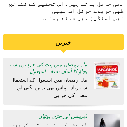
بھی حاصل ہوتے ہیں۔اس تحقیق کے نتائج
طبی جریدے جرنل آف ہیپی
نیس اسٹڈیز میں شائع ہوئے۔
خبریں
ماہ رمضان میں پیٹ کی خرابیوں سے
بچاؤ کا آسان نسخہ اسپغول
ماہ رمضان مین اسپغول کے استعمال
سے زیادہ پیاس بھی نہیں لگتی اور
معدہ کی خرابی
ڈپریشن اور جڑی بوٹیاں
ڈپریشن کے لئے نباتات کی طرف