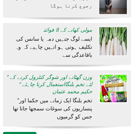
رجوع کرنا ہوگا
مولی کھانے کے 8 فوائد
ایسے لوگ جنہیں دمہ یا سانس کی
تکلیف ہوتی ہو انہیں چاہیے کہ وہ
باقاعدگی سے
’’ وزن گھٹانے اور شوگر کنٹرول کرنے کے
لئے تخم بلنگااستعمال کرنا چاہئے ‘‘
حکیم محمد عثمان
’’تخم بلنگا ایک زمانے میں حکما اور
پنساریوں کی سوغات سمجھا جاتا تھا
جس کو گرمیوں