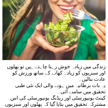
زندگی میں زیادہ خوش رہنا چاہتے ہیں تو پھلوں
اور سبزیوں کو زیادہ کھانے کے ساتھ ورزش کو
عادت بنالیں۔
یہ بات برطانیہ میں ہونے والی ایک نئی طبی
تحقیق میں سامنے آئی۔
کینٹ یونیورسٹی اور ریڈنگ یونیورسٹی کی اس
مشترکہ تحقیق میں بتایا گیا کہ پھلوں اور سبزیوں